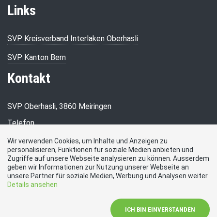
Links
SVP Kreisverband Interlaken Oberhasli
SVP Kanton Bern
Kontakt
SVP Oberhasli, 3860 Meiringen
Telefon
079 654 82 38
Wir verwenden Cookies, um Inhalte und Anzeigen zu
personalisieren, Funktionen für soziale Medien anbieten und
E-Mail
Zugriffe auf unsere Webseite analysieren zu können. Ausserdem
info.jellikohler@bluewin.ch
geben wir Informationen zur Nutzung unserer Webseite an
Social Media
unsere Partner für soziale Medien, Werbung und Analysen weiter.
Details ansehen
Besuchen Sie uns bei:
ICH BIN EINVERSTANDEN